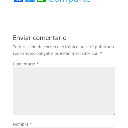
a
w
h
c
itt
at
e
er
s
b
A
Enviar comentario
o
p
Tu dirección de correo electrónico no será publicada.
o
p
Los campos obligatorios están marcados con
*
k
Comentario
*
Nombre
*