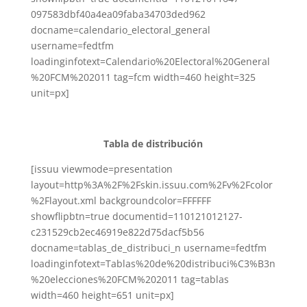
097583dbf40a4ea09faba34703ded962
docname=calendario_electoral_general
username=fedtfm
loadinginfotext=Calendario%20Electoral%20General
%20FCM%202011 tag=fcm width=460 height=325
unit=px]
Tabla de distribución
[issuu viewmode=presentation
layout=http%3A%2F%2Fskin.issuu.com%2Fv%2Fcolor
%2Flayout.xml backgroundcolor=FFFFFF
showflipbtn=true documentid=110121012127-
c231529cb2ec46919e822d75dacf5b56
docname=tablas_de_distribuci_n username=fedtfm
loadinginfotext=Tablas%20de%20distribuci%C3%B3n
%20elecciones%20FCM%202011 tag=tablas
width=460 height=651 unit=px]