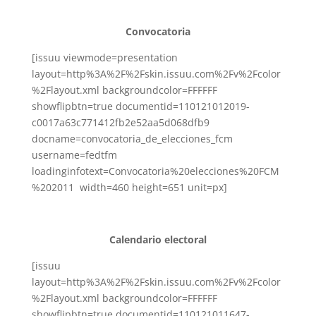
Convocatoria
[issuu viewmode=presentation
layout=http%3A%2F%2Fskin.issuu.com%2Fv%2Fcolor
%2Flayout.xml backgroundcolor=FFFFFF
showflipbtn=true documentid=110121012019-
c0017a63c771412fb2e52aa5d068dfb9
docname=convocatoria_de_elecciones_fcm
username=fedtfm
loadinginfotext=Convocatoria%20elecciones%20FCM
%202011 width=460 height=651 unit=px]
Calendario electoral
[issuu
layout=http%3A%2F%2Fskin.issuu.com%2Fv%2Fcolor
%2Flayout.xml backgroundcolor=FFFFFF
showflipbtn=true documentid=110121011647-