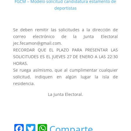
FGCM – Modelo solicitud candidatura estamento de
deportistas
Se deben remitir las solicitudes a la dirección de
correo electrónico de la Junta Electoral
jec.fecamon@gmail.com.
RECORDAR QUE EL PLAZO PARA PRESENTAR LAS
SOLICITUDES ES EL JUEVES 27 DE ENERO A LAS 22:30
HORAS.
Se ruega asímismo, que al cumplimentar cualquier
solicitud, indiquen en algún lugar la isla de
residencia.
La Junta Electoral.
F
T
W
Comparte