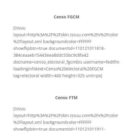
Censo FGCM
[issuu
layout=http%3A%2F%2Fskin.issuu.com%2Fv%2Fcolor
%2Flayout.xml backgroundcolor=FFFFFF
showflipbtn=true documentid=110121011818-
384ceaaeb15443eea8ddc55bc9c8fa42
docname=censo_electoral_fgcmbis username=fedtfm
loadinginfotext=Censo%20electoral%20FGCM
tag=electoral width=460 height=325 unit=px]
Censo FTM
[issuu
layout=http%3A%2F%2Fskin.issuu.com%2Fv%2Fcolor
%2Flayout.xml backgroundcolor=FFFFFF
showflipbtn=true documentid=110121011911-