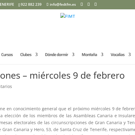
ENERIFE
922 882 239
info@fedtfm.es
Cursos
Clubes
Dónde dormir
Montaña
Vocalías
iones – miércoles 9 de febrero
tarios
pone en conocimiento general que el próximo miércoles 9 de febre
 la elección de los miembros de las Asambleas Canaria e Insular
mesas electorales de las circunscripciones de Gran Canaria y Ten
e Gran Canaria y Hero, 53, de Santa Cruz de Tenerife, respectivam