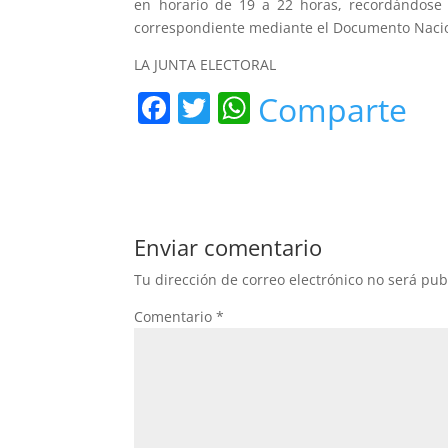
en horario de 19 a 22 horas, recordándose a
correspondiente mediante el Documento Nacio
LA JUNTA ELECTORAL
F
T
W
Comparte
a
w
h
c
itt
at
e
er
s
b
A
Enviar comentario
o
p
Tu dirección de correo electrónico no será pub
o
p
Comentario
*
k