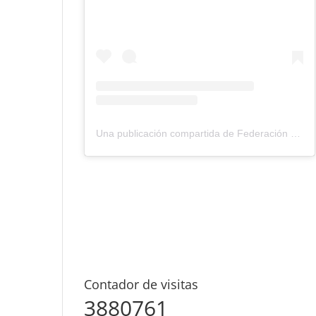
Una publicación compartida de Federación Montañismo Tenerife (@federacion_montanismo_tenerife)
Contador de visitas
3880761