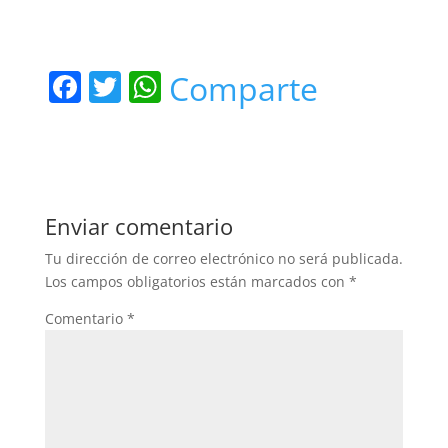
F
T
W
Comparte
a
w
h
c
itt
at
e
er
s
b
A
Enviar comentario
o
p
Tu dirección de correo electrónico no será publicada.
o
p
Los campos obligatorios están marcados con
*
k
Comentario
*