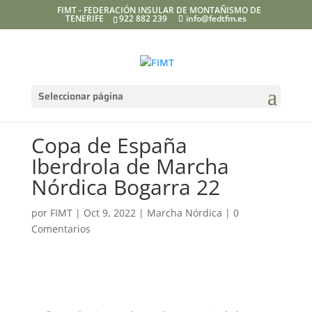
FIMT - FEDERACIÓN INSULAR DE MONTAÑISMO DE
TENERIFE
922 882 239
info@fedtfm.es
Seleccionar página
Copa de España
Iberdrola de Marcha
Nórdica Bogarra 22
por
FIMT
|
Oct 9, 2022
|
Marcha Nórdica
|
0
Comentarios