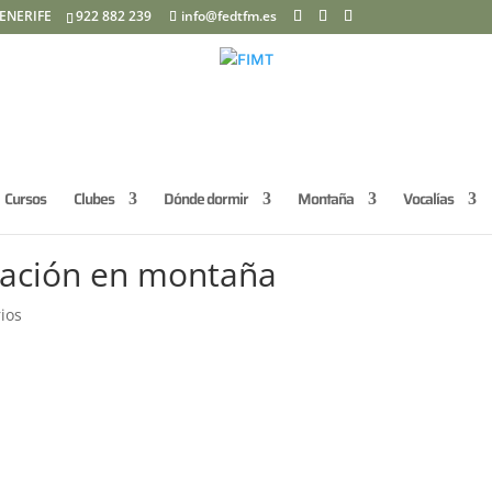
ENERIFE
922 882 239
info@fedtfm.es
Cursos
Clubes
Dónde dormir
Montaña
Vocalías
tación en montaña
ios