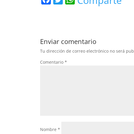
Comparte
a
w
h
c
itt
at
e
er
s
b
A
Enviar comentario
o
p
Tu dirección de correo electrónico no será pub
o
p
Comentario
*
k
Nombre
*