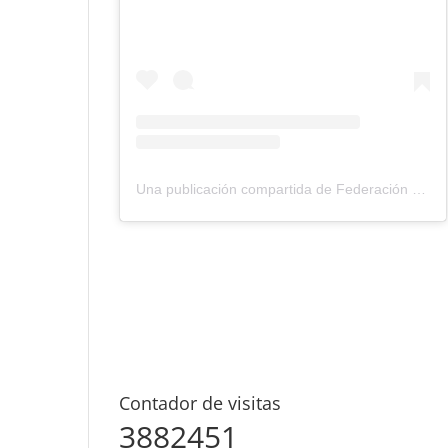
Una publicación compartida de Federación Montañismo Tenerife (@federacion_montanismo_tenerife)
Contador de visitas
3882451