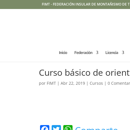
FIMT - FEDERACIÓN INSULAR DE MONTAÑISMO DE T
Inicio
Federación
Licencia
Curso básico de orien
por
FIMT
|
Abr 22, 2019
|
Cursos
|
0 Comentar
F
T
W