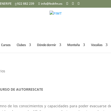
ENERIFE
922 882 239
info@fedtfm.es
Cursos
Clubes
Dónde dormir
Montaña
Vocalías
ios
URSO DE AUTORRESCATE
umno de los conocimientos y capacidades para poder evacuarse d