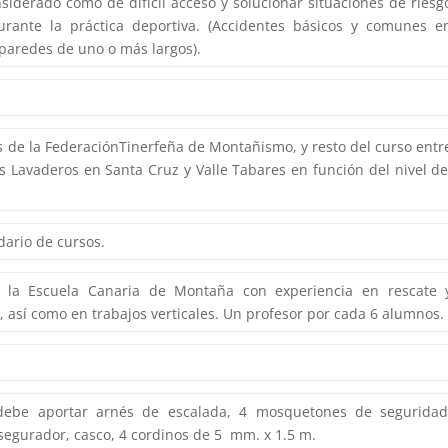
siderado como de difícil acceso y solucionar situaciones de riesg
urante la práctica deportiva. (Accidentes básicos y comunes e
paredes de uno o más largos).
s de la FederaciónTinerfeña de Montañismo, y resto del curso entr
s Lavaderos en Santa Cruz y Valle Tabares en función del nivel de
ario de cursos.
 la Escuela Canaria de Montaña con experiencia en rescate 
, así como en trabajos verticales. Un profesor por cada 6 alumnos.
debe aportar arnés de escalada, 4 mosquetones de seguridad
egurador, casco, 4 cordinos de 5 mm. x 1.5 m.