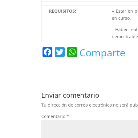
REQUISITOS:
– Estar en p
en curso.
– Haber real
demostrable
F
T
W
Comparte
a
w
h
c
itt
at
e
er
s
b
A
Enviar comentario
o
p
Tu dirección de correo electrónico no será pub
o
p
Comentario
*
k