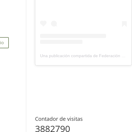
Una publicación compartida de Federación Montañismo Tenerife (@federacion_montanismo_tenerife)
Contador de visitas
3882790