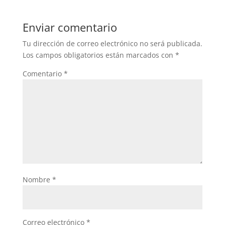
e
er
s
b
A
Enviar comentario
o
p
Tu dirección de correo electrónico no será publicada.
o
p
Los campos obligatorios están marcados con
*
k
Comentario
*
Nombre
*
Correo electrónico
*