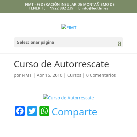
FIMT - FEDERACIÓN INSULAR DE MONTAÑISMO DE
TENERIFE
922 882 239
info@fedtfm.es
Seleccionar página
Curso de Autorrescate
por
FIMT
|
Abr 15, 2010
|
Cursos
|
0 Comentarios
F
T
W
Comparte
a
w
h
c
itt
at