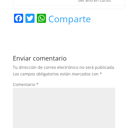
del año en curso.
F
T
W
Comparte
a
w
h
c
itt
at
e
er
s
b
A
Enviar comentario
o
p
Tu dirección de correo electrónico no será publicada.
o
p
Los campos obligatorios están marcados con
*
k
Comentario
*