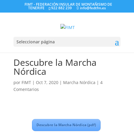
FIMT - FEDERACIÓN INSULAR DE MONTAÑISMO DE
TENERIFE
922 882 239
info@fedtfm.es
Seleccionar página
Descubre la Marcha
Nórdica
por
FIMT
|
Oct 7, 2020
|
Marcha Nórdica
|
4
Comentarios
Descubre la Marcha Nórdica (pdf)