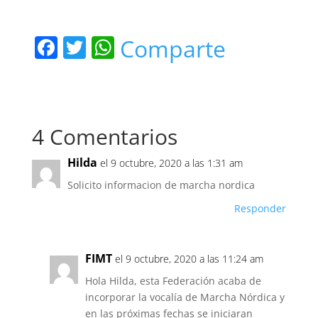
F
T
W
Comparte
a
w
h
c
itt
at
e
er
s
4 Comentarios
b
A
o
p
Hilda
el 9 octubre, 2020 a las 1:31 am
o
p
Solicito informacion de marcha nordica
k
Responder
FIMT
el 9 octubre, 2020 a las 11:24 am
Hola Hilda, esta Federación acaba de
incorporar la vocalía de Marcha Nórdica y
en las próximas fechas se iniciaran