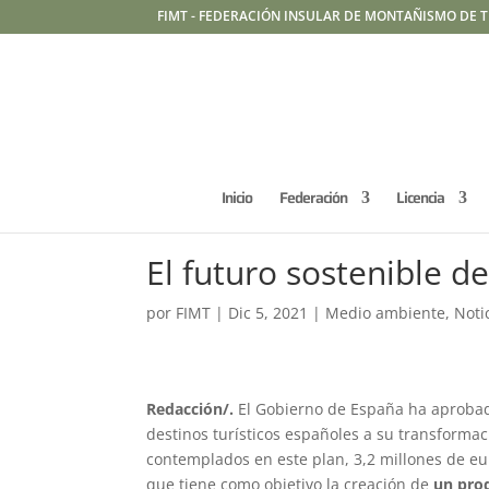
FIMT - FEDERACIÓN INSULAR DE MONTAÑISMO DE T
Inicio
Federación
Licencia
El futuro sostenible d
por
FIMT
|
Dic 5, 2021
|
Medio ambiente
,
Noti
Redacción/.
El Gobierno de España ha aprobad
destinos turísticos españoles a su transforma
contemplados en este plan, 3,2 millones de eu
que tiene como objetivo la creación de
un prod