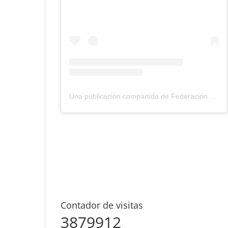
Una publicación compartida de Federación Montañismo Tenerife (@federacion_montanismo_tenerife)
Contador de visitas
3879912