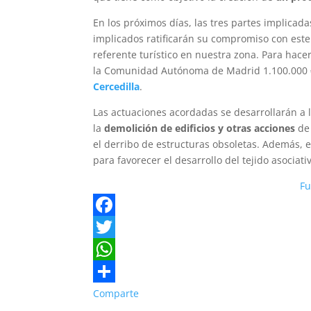
En los próximos días, las tres partes implicada
implicados ratificarán su compromiso con est
referente turístico en nuestra zona. Para hace
la Comunidad Autónoma de Madrid 1.100.000 €,
Cercedilla
.
Las actuaciones acordadas se desarrollarán a 
la
demolición de edificios y otras acciones
de 
el derribo de estructuras obsoletas. Además,
para favorecer el desarrollo del tejido asociat
Fu
F
a
T
c
w
W
e
i
h
Comparte