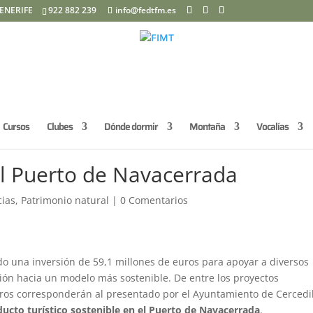
ENERIFE
922 882 239
info@fedtfm.es
Cursos
Clubes
Dónde dormir
Montaña
Vocalías
el Puerto de Navacerrada
cias
,
Patrimonio natural
|
0 Comentarios
o una inversión de 59,1 millones de euros para apoyar a diversos
ción hacia un modelo más sostenible. De entre los proyectos
ros corresponderán al presentado por el Ayuntamiento de Cercedil
ucto turístico sostenible en el Puerto de Navacerrada
.