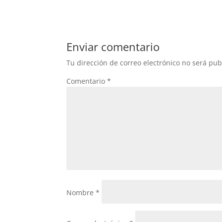
b
t
a
o
t
t
o
e
s
Enviar comentario
k
r
A
Tu dirección de correo electrónico no será pub
p
Comentario
*
p
Nombre
*