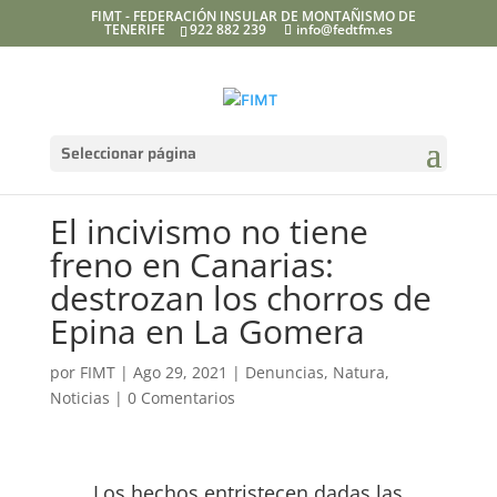
FIMT - FEDERACIÓN INSULAR DE MONTAÑISMO DE
TENERIFE
922 882 239
info@fedtfm.es
Seleccionar página
El incivismo no tiene
freno en Canarias:
destrozan los chorros de
Epina en La Gomera
por
FIMT
|
Ago 29, 2021
|
Denuncias
,
Natura
,
Noticias
|
0 Comentarios
Los hechos entristecen dadas las