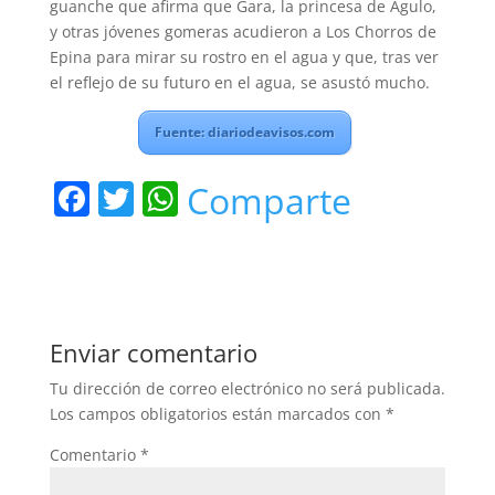
guanche que afirma que Gara, la princesa de Agulo,
y otras jóvenes gomeras acudieron a Los Chorros de
Epina para mirar su rostro en el agua y que, tras ver
el reflejo de su futuro en el agua, se asustó mucho.
Fuente: diariodeavisos.com
F
T
W
Comparte
a
w
h
c
itt
at
e
er
s
b
A
Enviar comentario
o
p
Tu dirección de correo electrónico no será publicada.
o
p
Los campos obligatorios están marcados con
*
k
Comentario
*