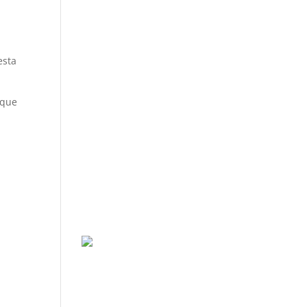
esta
 que