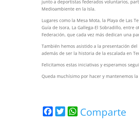
junto a deportistas federados voluntarios, pa
Medioambiente en la Isla.
Lugares como la Mesa Mota, la Playa de Las Ter
Guía de Isora, La Gallega-El Sobradillo, entre 
Federación, que cada vez más dedican una par
También hemos asistido a la presentación del l
además de ser la historia de la escalada en Te
Felicitamos estas iniciativas y esperamos segu
Queda muchísimo por hacer y mantenemos la
F
T
W
Comparte
a
w
h
c
itt
at