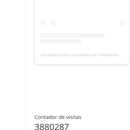
Una publicación compartida de Federación Montañismo Tenerife (@federacion_montanismo_tenerife)
Contador de visitas
3880287