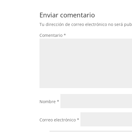
e
er
s
b
A
Enviar comentario
o
p
Tu dirección de correo electrónico no será pub
o
p
Comentario
*
k
Nombre
*
Correo electrónico
*