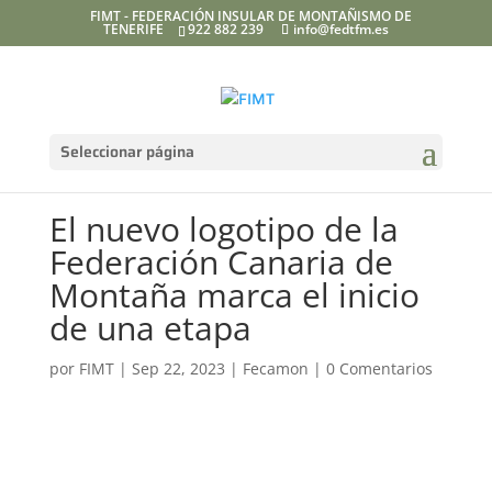
FIMT - FEDERACIÓN INSULAR DE MONTAÑISMO DE
TENERIFE
922 882 239
info@fedtfm.es
Seleccionar página
El nuevo logotipo de la
Federación Canaria de
Montaña marca el inicio
de una etapa
por
FIMT
|
Sep 22, 2023
|
Fecamon
|
0 Comentarios