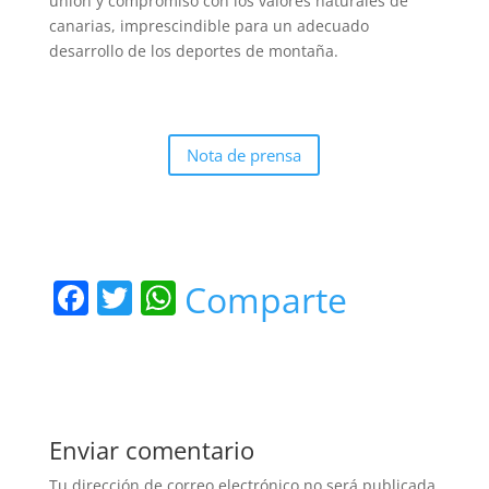
unión y compromiso con los valores naturales de
canarias, imprescindible para un adecuado
desarrollo de los deportes de montaña.
Nota de prensa
F
T
W
Comparte
a
w
h
c
itt
at
e
er
s
b
A
Enviar comentario
o
p
Tu dirección de correo electrónico no será publicada.