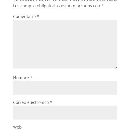
o
p
Los campos obligatorios están marcados con
*
k
Comentario
*
Nombre
*
Correo electrónico
*
Web