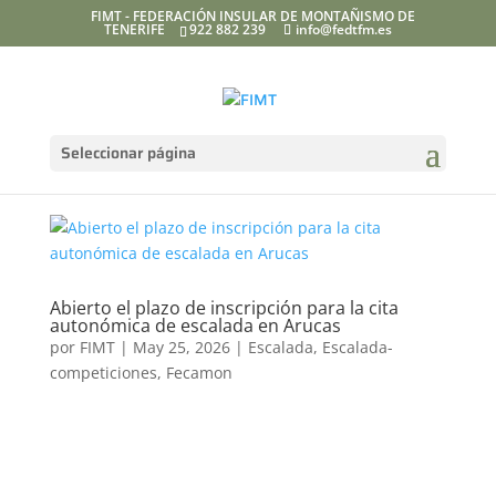
FIMT - FEDERACIÓN INSULAR DE MONTAÑISMO DE
TENERIFE
922 882 239
info@fedtfm.es
Seleccionar página
Abierto el plazo de inscripción para la cita
autonómica de escalada en Arucas
por
FIMT
|
May 25, 2026
|
Escalada
,
Escalada-
competiciones
,
Fecamon