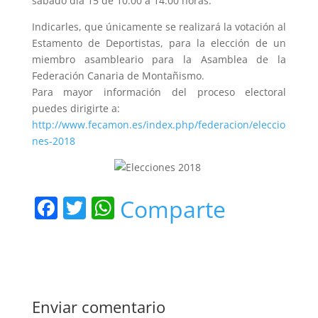
sábado día 15 de 10.00 a 14.00 horas.
Indicarles, que únicamente se realizará la votación al
Estamento de Deportistas, para la elección de un
miembro asambleario para la Asamblea de la
Federación Canaria de Montañismo.
Para mayor información del proceso electoral
puedes dirigirte a:
http://www.fecamon.es/index.php/federacion/eleccio
nes-2018
F
T
W
Comparte
a
w
h
c
itt
at
e
er
s
b
A
Enviar comentario