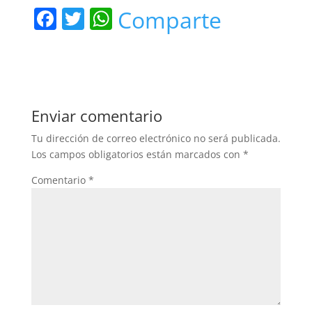
F
T
W
Comparte
a
w
h
c
itt
at
e
er
s
b
A
Enviar comentario
o
p
Tu dirección de correo electrónico no será publicada.
o
p
Los campos obligatorios están marcados con
*
k
Comentario
*