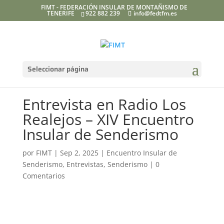
FIMT - FEDERACIÓN INSULAR DE MONTAÑISMO DE
TENERIFE
922 882 239
info@fedtfm.es
Seleccionar página
Entrevista en Radio Los
Realejos – XIV Encuentro
Insular de Senderismo
por
FIMT
|
Sep 2, 2025
|
Encuentro Insular de
Senderismo
,
Entrevistas
,
Senderismo
|
0
Comentarios