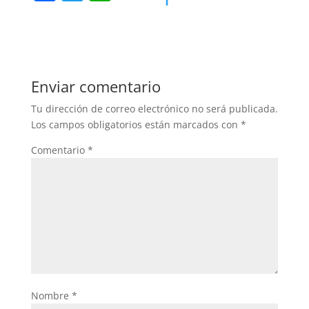
a
w
h
c
itt
at
e
er
s
b
A
Enviar comentario
o
p
Tu dirección de correo electrónico no será publicada.
o
p
Los campos obligatorios están marcados con
*
k
Comentario
*
Nombre
*