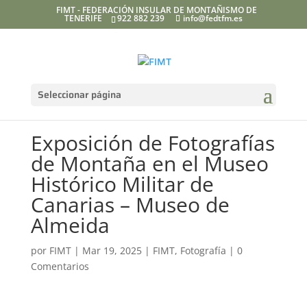
FIMT - FEDERACIÓN INSULAR DE MONTAÑISMO DE
TENERIFE
922 882 239
info@fedtfm.es
Seleccionar página
Exposición de Fotografías
de Montaña en el Museo
Histórico Militar de
Canarias – Museo de
Almeida
por
FIMT
|
Mar 19, 2025
|
FIMT
,
Fotografía
|
0
Comentarios