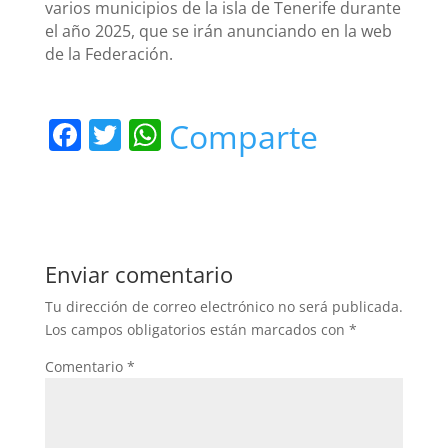
varios municipios de la isla de Tenerife durante
el año 2025, que se irán anunciando en la web
de la Federación.
F
T
W
Comparte
a
w
h
c
itt
at
e
er
s
b
A
Enviar comentario
o
p
Tu dirección de correo electrónico no será publicada.
o
p
Los campos obligatorios están marcados con
*
k
Comentario
*