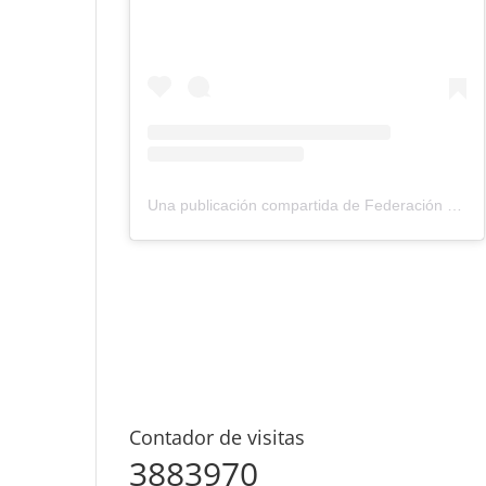
Una publicación compartida de Federación Montañismo Tenerife (@federacion_montanismo_tenerife)
Contador de visitas
3883970