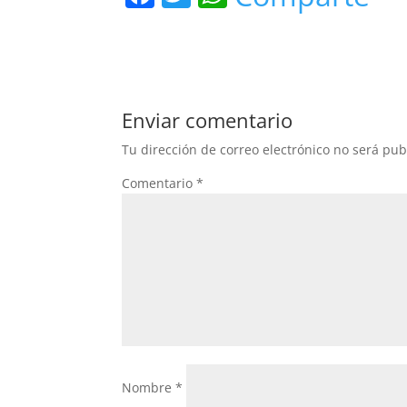
a
w
h
c
itt
at
e
er
s
b
A
Enviar comentario
o
p
Tu dirección de correo electrónico no será pub
o
p
Comentario
*
k
Nombre
*