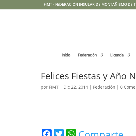
FIMT - FEDERACIÓN INSULAR DE MONTAÑISMO DE T
Inicio
Federación
Licencia
Felices Fiestas y Año 
por
FIMT
|
Dic 22, 2014
|
Federación
|
0 Come
F
T
W
Comparte