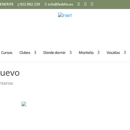
ENERIFE
922 882 239
info@fedtfm.es
Cursos
Clubes
Dónde dormir
Montaña
Vocalías
Nuevo
ntarios