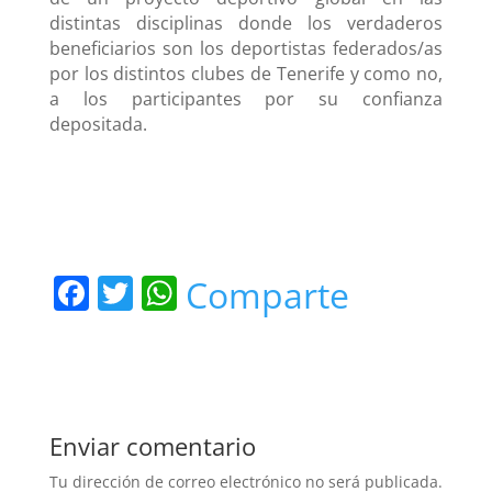
distintas disciplinas donde los verdaderos
beneficiarios son los deportistas federados/as
por los distintos clubes de Tenerife y como no,
a los participantes por su confianza
depositada.
F
T
W
Comparte
a
w
h
c
itt
at
e
er
s
b
A
Enviar comentario
o
p
Tu dirección de correo electrónico no será publicada.