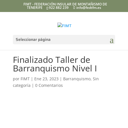
FIMT - FEDERACIÓN INSULAR DE MONTAÑISMO DE
TENERIFE
922 882 239
info@fedtfm.es
Seleccionar página
Finalizado Taller de
Barranquismo Nivel I
por
FIMT
|
Ene 23, 2023
|
Barranquismo
,
Sin
categoría
|
0 Comentarios