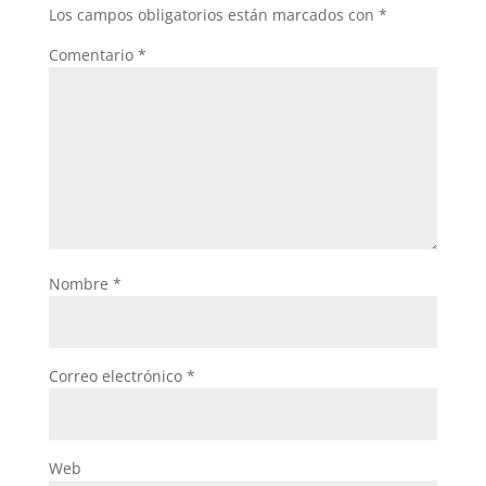
o
p
Los campos obligatorios están marcados con
*
k
Comentario
*
Nombre
*
Correo electrónico
*
Web