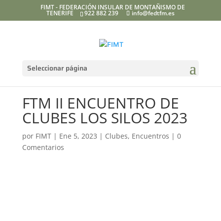
FIMT - FEDERACIÓN INSULAR DE MONTAÑISMO DE
TENERIFE
922 882 239
info@fedtfm.es
Seleccionar página
FTM II ENCUENTRO DE
CLUBES LOS SILOS 2023
por
FIMT
|
Ene 5, 2023
|
Clubes
,
Encuentros
|
0
Comentarios