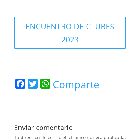
ENCUENTRO DE CLUBES
2023
F
T
W
Comparte
a
w
h
c
itt
at
e
er
s
b
A
Enviar comentario
o
p
Tu dirección de correo electrónico no será publicada.