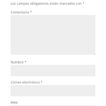
o
p
Los campos obligatorios están marcados con
*
k
Comentario
*
Nombre
*
Correo electrónico
*
Web