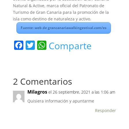
Natural & Active, marca oficial del Patronato de
Turismo de Gran Canaria para la promoción de la
isla como destino de naturaleza y activo.
Fuente: web de grancanariawalkingestival.com/es
F
T
W
Comparte
a
w
h
c
itt
at
e
er
s
2 Comentarios
b
A
o
p
Milagros
el 26 septiembre, 2021 a las 1:06 am
o
p
Quisiera información y apuntarme
k
Responder