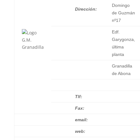
Domingo
Dirección:
de Guzmán
nº17
Edf.
Garygonza,
última
planta
Granadilla
de Abona
Tlf:
Fax:
email:
web: