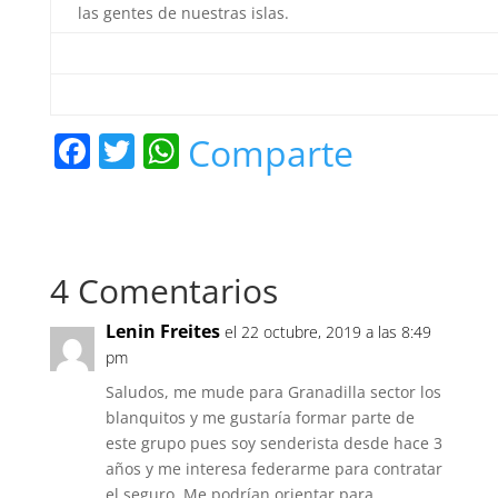
las gentes de nuestras islas.
F
T
W
Comparte
a
w
h
c
itt
at
e
er
s
4 Comentarios
b
A
o
p
Lenin Freites
el 22 octubre, 2019 a las 8:49
o
p
pm
k
Saludos, me mude para Granadilla sector los
blanquitos y me gustaría formar parte de
este grupo pues soy senderista desde hace 3
años y me interesa federarme para contratar
el seguro. Me podrían orientar para