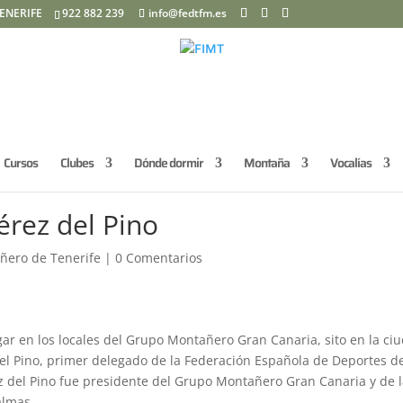
ENERIFE
922 882 239
info@fedtfm.es
Cursos
Clubes
Dónde dormir
Montaña
Vocalías
rez del Pino
ñero de Tenerife
|
0 Comentarios
gar en los locales del Grupo Montañero Gran Canaria, sito en la ci
l Pino, primer delegado de la Federación Española de Deportes d
 del Pino fue presidente del Grupo Montañero Gran Canaria y de 
almas.