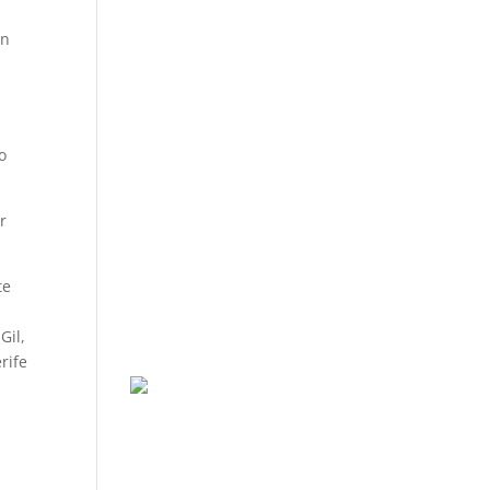
an
o
r
te
Gil,
rife