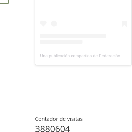
Una publicación compartida de Federación Montañismo Tenerife (@federacion_montanismo_tenerife)
Contador de visitas
3880604