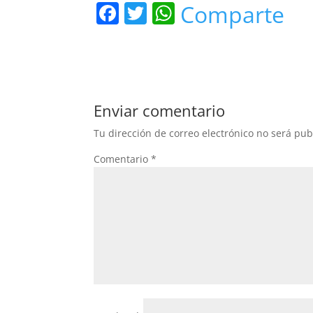
F
T
W
Comparte
a
w
h
c
itt
at
e
er
s
b
A
Enviar comentario
o
p
Tu dirección de correo electrónico no será pub
o
p
Comentario
*
k