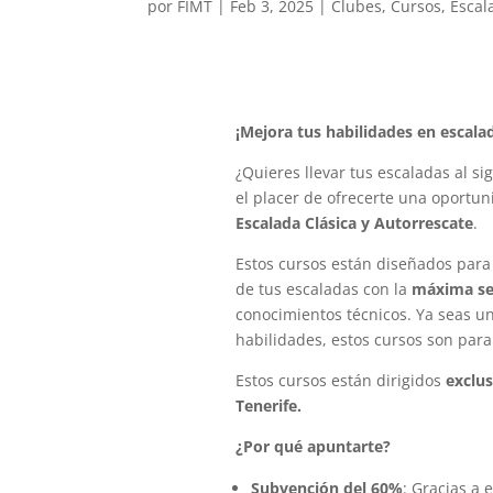
por
FIMT
|
Feb 3, 2025
|
Clubes
,
Cursos
,
Escal
¡Mejora tus habilidades en escala
¿Quieres llevar tus escaladas al si
el placer de ofrecerte una oportu
Escalada Clásica y Autorrescate
.
Estos cursos están diseñados para
de tus escaladas con la
máxima se
conocimientos técnicos. Ya seas u
habilidades, estos cursos son para 
Estos cursos están dirigidos
exclu
Tenerife.
¿Por qué apuntarte?
Subvención del 60%
: Gracias a