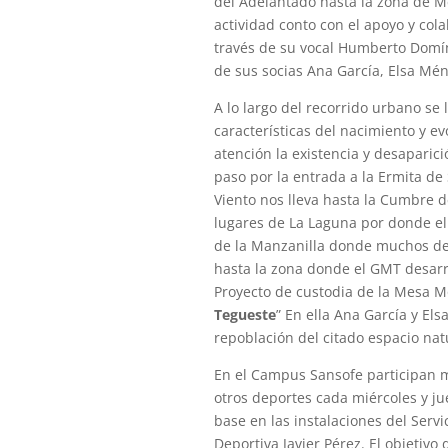
del Adelantado hasta la zona de M
actividad conto con el apoyo y col
través de su vocal Humberto Domí
de sus socias Ana García, Elsa Mé
A lo largo del recorrido urbano se 
características del nacimiento y e
atención la existencia y desaparici
paso por la entrada a la Ermita de
Viento nos lleva hasta la Cumbre d
lugares de La Laguna por donde ell
de la Manzanilla donde muchos de 
hasta la zona donde el GMT desar
Proyecto de custodia de la Mesa Mo
Tegueste
” En ella Ana García y El
repoblación del citado espacio nat
En el Campus Sansofe participan 
otros deportes cada miércoles y ju
base en las instalaciones del Servi
Deportiva Javier Pérez. El objetivo 