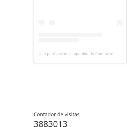
Una publicación compartida de Federación Montañismo Tenerife (@federacion_montanismo_tenerife)
Contador de visitas
3883013