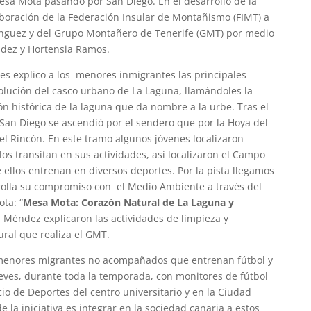
esa Mota pasando por San Diego. En el desarrollo de la
aboración de la Federación Insular de Montañismo (FIMT) a
nguez y del Grupo Montañero de Tenerife (GMT) por medio
ndez y Hortensia Ramos.
les explico a los menores inmigrantes las principales
volución del casco urbano de La Laguna, llamándoles la
ón histórica de la laguna que da nombre a la urbe. Tras el
 San Diego se ascendió por el sendero que por la Hoya del
el Rincón. En este tramo algunos jóvenes localizaron
os transitan en sus actividades, así localizaron el Campo
ellos entrenan en diversos deportes. Por la pista llegamos
rolla su compromiso con el Medio Ambiente a través del
ta: “
Mesa Mota: Corazón Natural de La Laguna y
sa Méndez explicaron las actividades de limpieza y
ural que realiza el GMT.
menores migrantes no acompañados que entrenan fútbol y
eves, durante toda la temporada, con monitores de fútbol
cio de Deportes del centro universitario y en la Ciudad
de la iniciativa es integrar en la sociedad canaria a estos