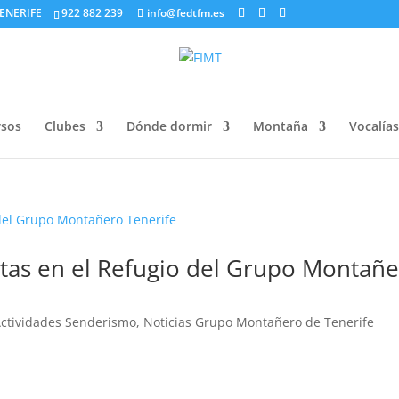
ENERIFE
922 882 239
info@fedtfm.es
sos
Clubes
Dónde dormir
Montaña
Vocalías
rtas en el Refugio del Grupo Montañ
ctividades Senderismo
,
Noticias Grupo Montañero de Tenerife