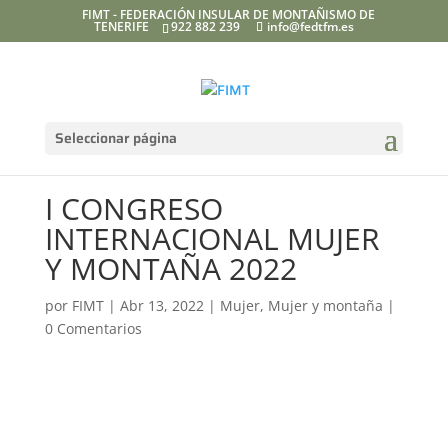
FIMT - FEDERACIÓN INSULAR DE MONTAÑISMO DE
TENERIFE
922 882 239
info@fedtfm.es
Seleccionar página
I CONGRESO
INTERNACIONAL MUJER
Y MONTAÑA 2022
por
FIMT
|
Abr 13, 2022
|
Mujer
,
Mujer y montaña
|
0 Comentarios