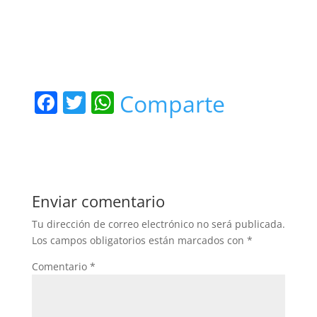
F
T
W
Comparte
a
w
h
c
itt
at
e
er
s
b
A
Enviar comentario
o
p
Tu dirección de correo electrónico no será publicada.
o
p
Los campos obligatorios están marcados con
*
k
Comentario
*