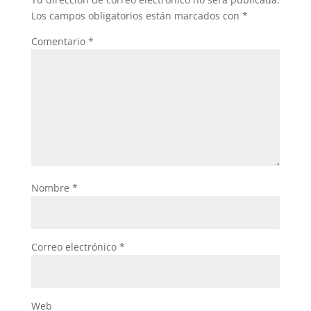
o
p
Los campos obligatorios están marcados con
*
k
Comentario
*
Nombre
*
Correo electrónico
*
Web