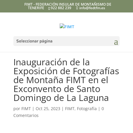
FIMT - FEDERACIÓN INSULAR DE MONTAÑISMO DE
TENERIFE
922 882 239
info@fedtfm.es
Seleccionar página
Inauguración de la
Exposición de Fotografías
de Montaña FIMT en el
Exconvento de Santo
Domingo de La Laguna
por
FIMT
|
Oct 25, 2023
|
FIMT
,
Fotografía
|
0
Comentarios