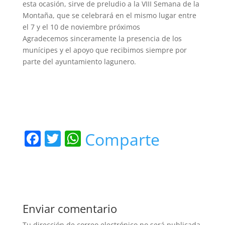
esta ocasión, sirve de preludio a la VIII Semana de la
Montaña, que se celebrará en el mismo lugar entre
el 7 y el 10 de noviembre próximos
Agradecemos sinceramente la presencia de los
munícipes y el apoyo que recibimos siempre por
parte del ayuntamiento lagunero.
F
T
W
Comparte
a
w
h
c
itt
at
e
er
s
b
A
Enviar comentario
o
p
Tu dirección de correo electrónico no será publicada.