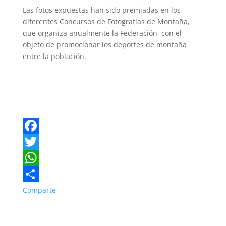
Las fotos expuestas han sido premiadas en los
diferentes Concursos de Fotografías de Montaña,
que organiza anualmente la Federación, con el
objeto de promocionar los deportes de montaña
entre la población.
F
a
T
c
w
W
e
i
h
Comparte
b
t
a
o
t
t