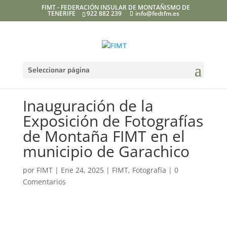
FIMT - FEDERACIÓN INSULAR DE MONTAÑISMO DE
TENERIFE
922 882 239
info@fedtfm.es
Seleccionar página
Inauguración de la
Exposición de Fotografías
de Montaña FIMT en el
municipio de Garachico
por
FIMT
|
Ene 24, 2025
|
FIMT
,
Fotografía
|
0
Comentarios