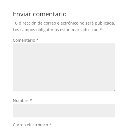
o
e
s
Enviar comentario
k
r
A
Tu dirección de correo electrónico no será publicada.
p
Los campos obligatorios están marcados con
*
p
Comentario
*
Nombre
*
Correo electrónico
*