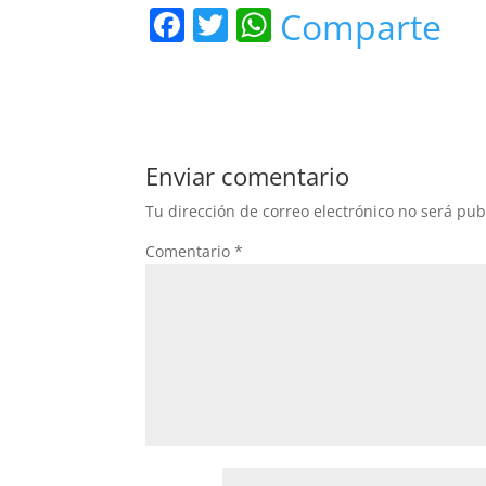
F
T
W
Comparte
a
w
h
c
itt
at
e
er
s
b
A
Enviar comentario
o
p
Tu dirección de correo electrónico no será pub
o
p
Comentario
*
k