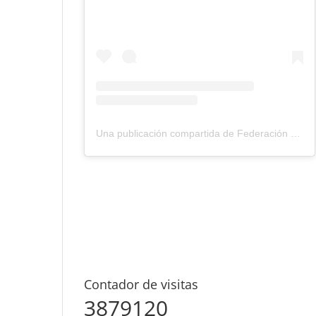
Una publicación compartida de Federación Montañismo Tenerife (@federacion_montanismo_tenerife)
Contador de visitas
3879120