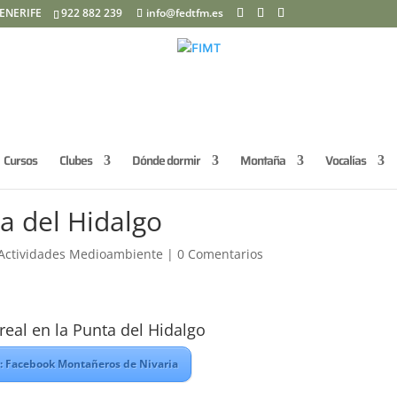
ENERIFE
922 882 239
info@fedtfm.es
Cursos
Clubes
Dónde dormir
Montaña
Vocalías
a del Hidalgo
Actividades Medioambiente
|
0 Comentarios
real en la Punta del Hidalgo
: Facebook Montañeros de Nivaria