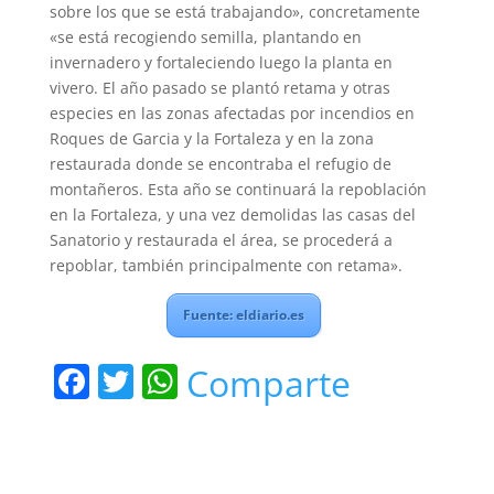
sobre los que se está trabajando», concretamente
«se está recogiendo semilla, plantando en
invernadero y fortaleciendo luego la planta en
vivero. El año pasado se plantó retama y otras
especies en las zonas afectadas por incendios en
Roques de Garcia y la Fortaleza y en la zona
restaurada donde se encontraba el refugio de
montañeros. Esta año se continuará la repoblación
en la Fortaleza, y una vez demolidas las casas del
Sanatorio y restaurada el área, se procederá a
repoblar, también principalmente con retama».
Fuente: eldiario.es
F
T
W
Comparte
a
w
h
c
itt
at
e
er
s