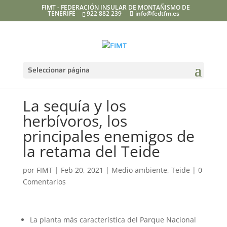
FIMT - FEDERACIÓN INSULAR DE MONTAÑISMO DE
TENERIFE
922 882 239
info@fedtfm.es
Seleccionar página
La sequía y los
herbívoros, los
principales enemigos de
la retama del Teide
por
FIMT
|
Feb 20, 2021
|
Medio ambiente
,
Teide
|
0
Comentarios
La planta más característica del Parque Nacional