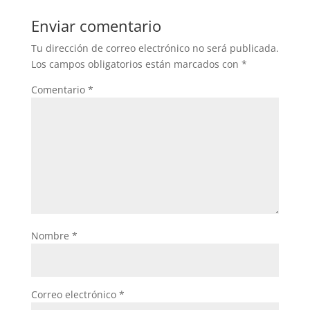
b
A
Enviar comentario
o
p
Tu dirección de correo electrónico no será publicada.
o
p
Los campos obligatorios están marcados con
*
k
Comentario
*
Nombre
*
Correo electrónico
*