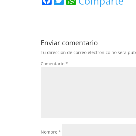
F
T
W
Comparte
a
w
h
c
itt
at
e
er
s
b
A
Enviar comentario
o
p
Tu dirección de correo electrónico no será pub
o
p
Comentario
*
k
Nombre
*