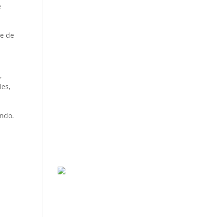
e
te de
,
les,
ando.