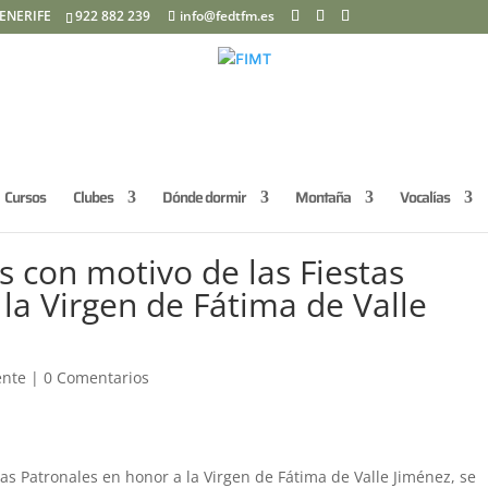
ENERIFE
922 882 239
info@fedtfm.es
Cursos
Clubes
Dónde dormir
Montaña
Vocalías
s con motivo de las Fiestas
la Virgen de Fátima de Valle
ente
|
0 Comentarios
tas Patronales en honor a la Virgen de Fátima de Valle Jiménez, se