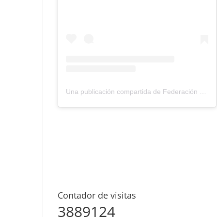
Una publicación compartida de Federación Montañismo Tenerife (@federacion_montanismo_tenerife)
Contador de visitas
3889124