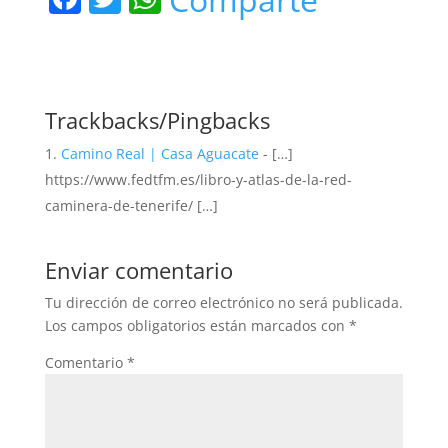
a
w
h
c
itt
at
e
er
s
b
A
Trackbacks/Pingbacks
o
p
Camino Real | Casa Aguacate
- […]
o
p
https://www.fedtfm.es/libro-y-atlas-de-la-red-
caminera-de-tenerife/ […]
k
Enviar comentario
Tu dirección de correo electrónico no será publicada.
Los campos obligatorios están marcados con
*
Comentario
*