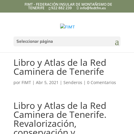
FIMT - FEDERACIÓN INSULAR DE MONTAÑISMO DE
TENERIFE
922 882 239
info@fedtfm.es
Seleccionar página
Libro y Atlas de la Red
Caminera de Tenerife
por
FIMT
|
Abr 5, 2021
|
Senderos
|
0 Comentarios
Libro y Atlas de la Red
Caminera de Tenerife.
Revalorización,
conservación y