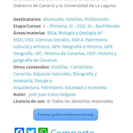
Gobierno de Canaria y la Universidad de La Laguna.
Destinatarios
:
Alumnado
,
Familias
,
Profesorado
Etapa/Cursos
:
II – Primaria
,
III – ESO
,
IV – Bachillerato
Áreas/materias
:
BIG4. Biología y Geología (4º
ESO)
,
CSO. Ciencias Sociales
,
EAR.4. Patrimonio
cultural y artístico
,
GEH. Geografía e Historia
,
GER.
Geografía
,
HIC. Historia de Canarias
,
HOF. Historia y
geografía de Canarias
Otros contenidos
:
Enseñas. Contenidos
Canarios
,
Espacios naturales
,
Etnografía y
Artesanía
,
Paisaje y
Arquitectura
,
Patrimonio
,
Sociedad y economía
Autor
:
José Juan Cano Delgado
Licencia de uso
: © Todos los derechos reservados
Fuente: gobiernodecanarias.org
F
T
W
Comparte