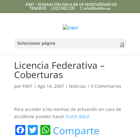
FIMT - FEDERACIÓN INSULAR DE MONTAÑISMO DE
TENERIFE
922 882 239
info@fedtfm.es
Seleccionar página
Licencia Federativa –
Coberturas
por
FIMT
|
Ago 14, 2007
|
Noticias
|
0 Comentarios
Para acceder a las normas de actuación en caso de
accidente puedes hacer
CLICK AQUI
F
T
W
Comparte
a
w
h