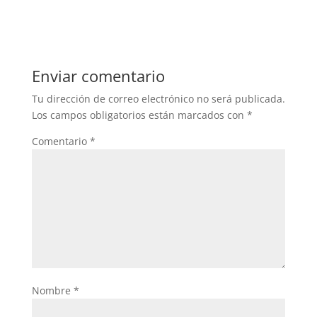
c
itt
at
e
er
s
b
A
Enviar comentario
o
p
Tu dirección de correo electrónico no será publicada.
o
p
Los campos obligatorios están marcados con
*
k
Comentario
*
Nombre
*