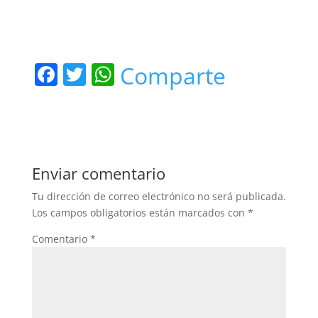
F
T
W
Comparte
a
w
h
c
itt
at
e
er
s
b
A
Enviar comentario
o
p
Tu dirección de correo electrónico no será publicada.
o
p
Los campos obligatorios están marcados con
*
k
Comentario
*