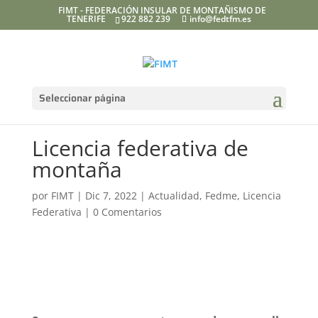
FIMT - FEDERACIÓN INSULAR DE MONTAÑISMO DE
TENERIFE
922 882 239
info@fedtfm.es
Seleccionar página
Licencia federativa de
montaña
por
FIMT
|
Dic 7, 2022
|
Actualidad
,
Fedme
,
Licencia
Federativa
|
0 Comentarios