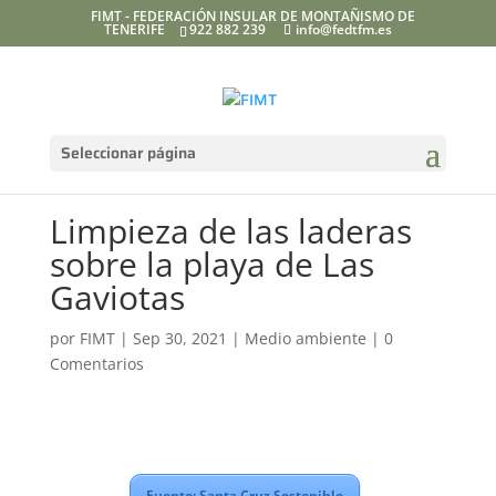
FIMT - FEDERACIÓN INSULAR DE MONTAÑISMO DE
TENERIFE
922 882 239
info@fedtfm.es
Seleccionar página
Limpieza de las laderas
sobre la playa de Las
Gaviotas
por
FIMT
|
Sep 30, 2021
|
Medio ambiente
|
0
Comentarios
Fuente: Santa Cruz Sostenible