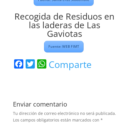
Recogida de Residuos en
las laderas de Las
Gaviotas
Fuente: WEB FIMT
F
T
W
Comparte
a
w
h
c
itt
at
e
er
s
b
A
Enviar comentario
o
p
Tu dirección de correo electrónico no será publicada.
o
p
Los campos obligatorios están marcados con
*
k