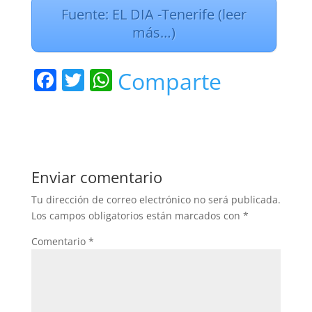
Fuente: EL DIA -Tenerife (leer
más…)
F
T
W
Comparte
a
w
h
c
itt
at
e
er
s
b
A
Enviar comentario
o
p
Tu dirección de correo electrónico no será publicada.
o
p
Los campos obligatorios están marcados con
*
k
Comentario
*