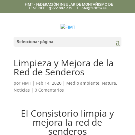
FIMT - FEDERACIÓN INSULAR DE MONTAÑISMO DE
TENERIFE
922 882 239
info@fedtfm.es
Seleccionar página
Limpieza y Mejora de la
Red de Senderos
por
FIMT
|
Feb 14, 2020
|
Medio ambiente
,
Natura
,
Noticias
|
0 Comentarios
El Consistorio limpia y
mejora la red de
senderos