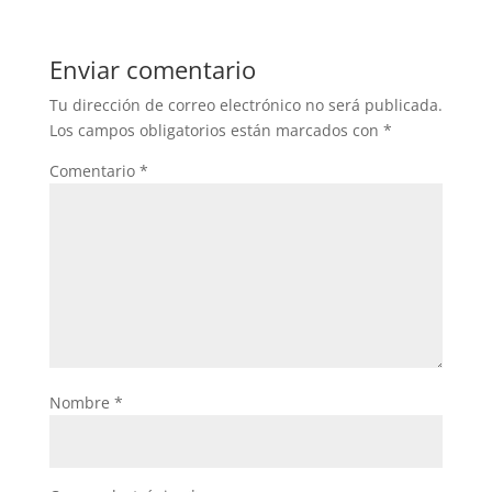
e
er
s
b
A
Enviar comentario
o
p
Tu dirección de correo electrónico no será publicada.
o
p
Los campos obligatorios están marcados con
*
k
Comentario
*
Nombre
*