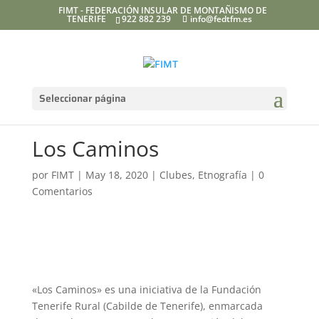
FIMT - FEDERACIÓN INSULAR DE MONTAÑISMO DE
TENERIFE
922 882 239
info@fedtfm.es
Seleccionar página
Los Caminos
por
FIMT
|
May 18, 2020
|
Clubes
,
Etnografía
|
0
Comentarios
«Los Caminos» es una iniciativa de la Fundación
Tenerife Rural (Cabilde de Tenerife), enmarcada