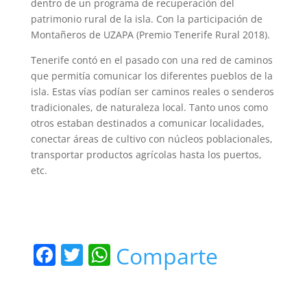
dentro de un programa de recuperación del
patrimonio rural de la isla. Con la participación de
Montañeros de UZAPA (Premio Tenerife Rural 2018).
Tenerife contó en el pasado con una red de caminos
que permitía comunicar los diferentes pueblos de la
isla. Estas vías podían ser caminos reales o senderos
tradicionales, de naturaleza local. Tanto unos como
otros estaban destinados a comunicar localidades,
conectar áreas de cultivo con núcleos poblacionales,
transportar productos agrícolas hasta los puertos,
etc.
F
T
W
Comparte
a
w
h
c
itt
at