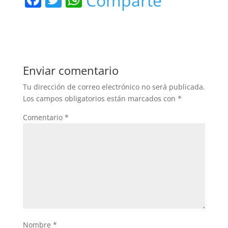
Comparte
a
w
h
c
itt
at
e
er
s
b
A
Enviar comentario
o
p
Tu dirección de correo electrónico no será publicada.
o
p
Los campos obligatorios están marcados con
*
k
Comentario
*
Nombre
*