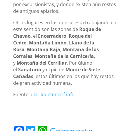
por excursionistas, y donde existen aún restos
de antiguos apiarios.
Otros lugares en los que se está trabajando en
este sentido son las zonas de
Roque de
Chavao
, el
Encerradero
,
Roque del
Cedro
,
Montaña Limón
,
Llano de la
Rosa
,
Montaña Raja
,
Montaña de los
Corrales
,
Montaña de la Carnicería
,
y
Montaña del Cerrillar
. Por último,
el
Sanatorio
y el pie de
Monte de Siete
Cañadas
, estos últimos en los que hay restos
de gran actividad humana.
Fuente:
diariiodetenerif.info
F
T
W