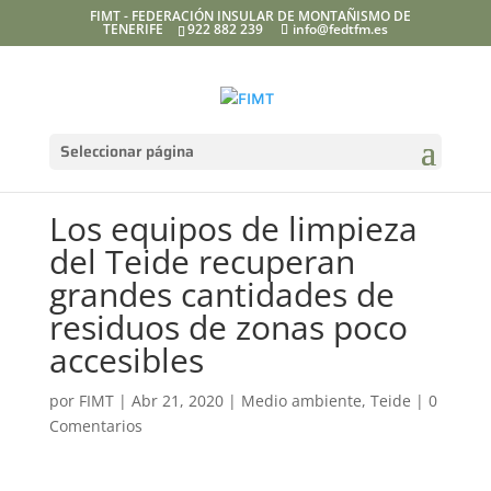
FIMT - FEDERACIÓN INSULAR DE MONTAÑISMO DE
TENERIFE
922 882 239
info@fedtfm.es
Seleccionar página
Los equipos de limpieza
del Teide recuperan
grandes cantidades de
residuos de zonas poco
accesibles
por
FIMT
|
Abr 21, 2020
|
Medio ambiente
,
Teide
|
0
Comentarios