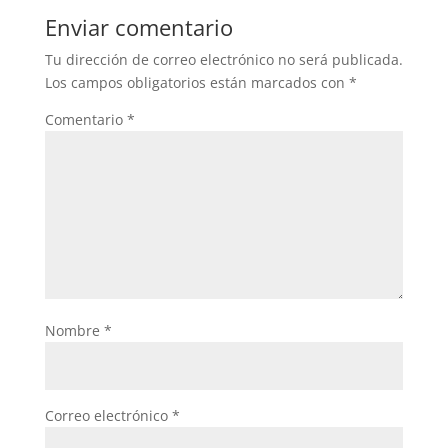
b
A
Enviar comentario
o
p
Tu dirección de correo electrónico no será publicada.
o
p
Los campos obligatorios están marcados con
*
k
Comentario
*
Nombre
*
Correo electrónico
*