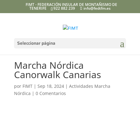
FIMT - FEDERACIÓN INSULAR DE MONTAÑISMO DE
TENERIFE
922 882 239
info@fedtfm.es
Seleccionar página
Marcha Nórdica
Canorwalk Canarias
por
FIMT
|
Sep 18, 2024
|
Actividades Marcha
Nórdica
|
0 Comentarios