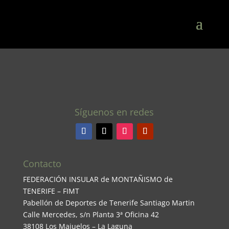
Síguenos en redes
Contacto
FEDERACIÓN INSULAR de MONTAÑISMO de
TENERIFE – FIMT
Pabellón de Deportes de Tenerife Santiago Martin
Calle Mercedes, s/n Planta 3ª Oficina 42
38108 Los Majuelos – La Laguna