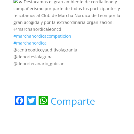
Destacamos el gran ambiente de cordialidad y
compañerismo por parte de todos los participantes y
felicitamos al Club de Marcha Nórdica de León por la
gran acogida y por la extraordinaria organización.
@marchanordicaleoncd
#marchanordicacompeticion
#marchanordica
@centroopticoyauditivolagranja
@deporteslalaguna
@deportecanario_gobcan
F
T
W
Comparte
a
w
h
c
itt
at
e
er
s