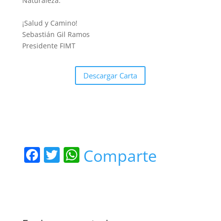
Naturaleza.
¡Salud y Camino!
Sebastián Gil Ramos
Presidente FIMT
Descargar Carta
F
T
W
Comparte
a
w
h
c
itt
at
e
er
s
b
A