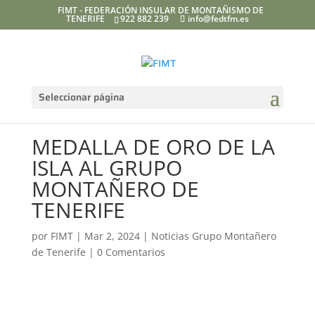
FIMT - FEDERACIÓN INSULAR DE MONTAÑISMO DE
TENERIFE
922 882 239
info@fedtfm.es
Seleccionar página
MEDALLA DE ORO DE LA
ISLA AL GRUPO
MONTAÑERO DE
TENERIFE
por
FIMT
|
Mar 2, 2024
|
Noticias Grupo Montañero
de Tenerife
|
0 Comentarios