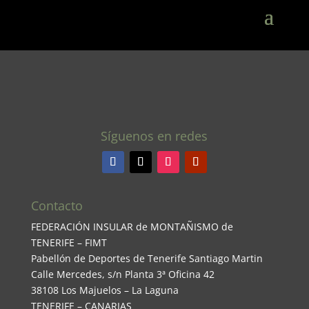
Síguenos en redes
Contacto
FEDERACIÓN INSULAR de MONTAÑISMO de
TENERIFE – FIMT
Pabellón de Deportes de Tenerife Santiago Martin
Calle Mercedes, s/n Planta 3ª Oficina 42
38108 Los Majuelos – La Laguna
TENERIFE – CANARIAS