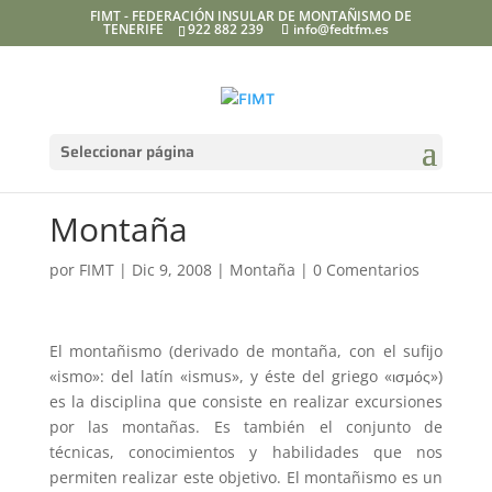
FIMT - FEDERACIÓN INSULAR DE MONTAÑISMO DE
TENERIFE
922 882 239
info@fedtfm.es
Seleccionar página
Montaña
por
FIMT
|
Dic 9, 2008
|
Montaña
|
0 Comentarios
El montañismo (derivado de montaña, con el sufijo
«ismo»: del latín «ismus», y éste del griego «ισμός»)
es la disciplina que consiste en realizar excursiones
por las montañas. Es también el conjunto de
técnicas, conocimientos y habilidades que nos
permiten realizar este objetivo. El montañismo es un