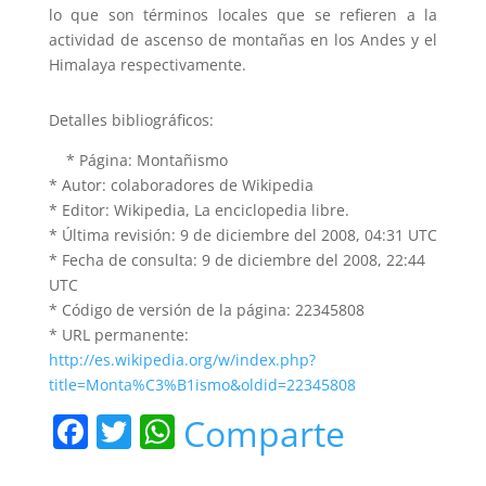
lo que son términos locales que se refieren a la
actividad de ascenso de montañas en los Andes y el
Himalaya respectivamente.
Detalles bibliográficos:
* Página: Montañismo
* Autor: colaboradores de Wikipedia
* Editor: Wikipedia, La enciclopedia libre.
* Última revisión: 9 de diciembre del 2008, 04:31 UTC
* Fecha de consulta: 9 de diciembre del 2008, 22:44
UTC
* Código de versión de la página: 22345808
* URL permanente:
http://es.wikipedia.org/w/index.php?
title=Monta%C3%B1ismo&oldid=22345808
F
T
W
Comparte
a
w
h