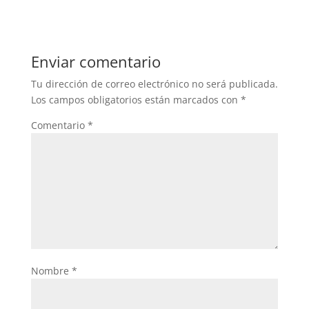
c
itt
at
e
er
s
b
A
Enviar comentario
o
p
Tu dirección de correo electrónico no será publicada.
o
p
Los campos obligatorios están marcados con
*
k
Comentario
*
Nombre
*