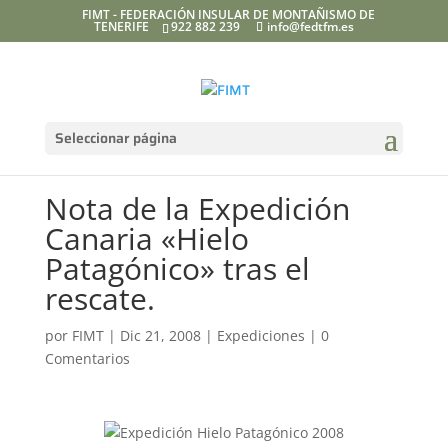
FIMT - FEDERACIÓN INSULAR DE MONTAÑISMO DE
TENERIFE
922 882 239
info@fedtfm.es
Seleccionar página
Nota de la Expedición
Canaria «Hielo
Patagónico» tras el
rescate.
por
FIMT
|
Dic 21, 2008
|
Expediciones
|
0
Comentarios