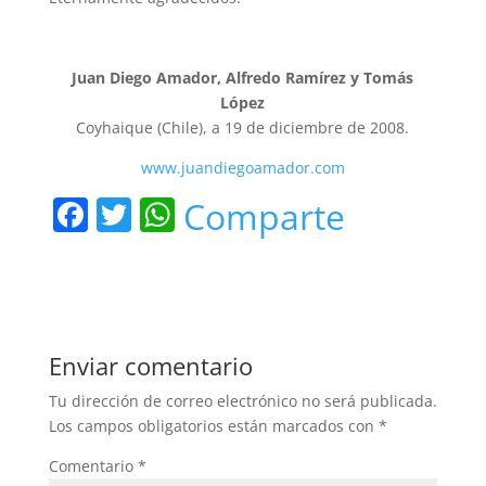
Juan Diego Amador, Alfredo Ramírez y Tomás
López
Coyhaique (Chile), a 19 de diciembre de 2008.
www.juandiegoamador.com
F
T
W
Comparte
a
w
h
c
itt
at
e
er
s
b
A
Enviar comentario
o
p
Tu dirección de correo electrónico no será publicada.
o
p
Los campos obligatorios están marcados con
*
k
Comentario
*