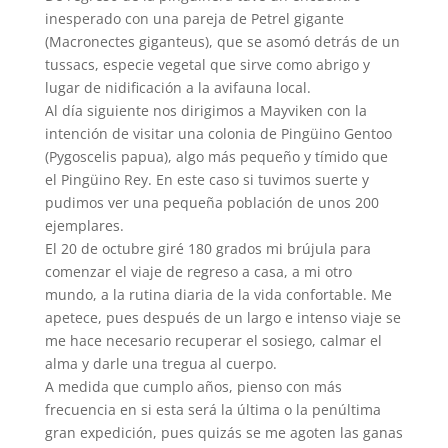
inesperado con una pareja de Petrel gigante
(Macronectes giganteus), que se asomó detrás de un
tussacs, especie vegetal que sirve como abrigo y
lugar de nidificación a la avifauna local.
Al día siguiente nos dirigimos a Mayviken con la
intención de visitar una colonia de Pingüino Gentoo
(Pygoscelis papua), algo más pequeño y tímido que
el Pingüino Rey. En este caso si tuvimos suerte y
pudimos ver una pequeña población de unos 200
ejemplares.
El 20 de octubre giré 180 grados mi brújula para
comenzar el viaje de regreso a casa, a mi otro
mundo, a la rutina diaria de la vida confortable. Me
apetece, pues después de un largo e intenso viaje se
me hace necesario recuperar el sosiego, calmar el
alma y darle una tregua al cuerpo.
A medida que cumplo años, pienso con más
frecuencia en si esta será la última o la penúltima
gran expedición, pues quizás se me agoten las ganas