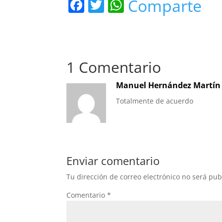
F
T
W
Comparte
a
w
h
c
itt
at
e
er
s
1 Comentario
b
A
o
p
Manuel Hernández Martín
o
p
Totalmente de acuerdo
k
Enviar comentario
Tu dirección de correo electrónico no será pub
Comentario
*