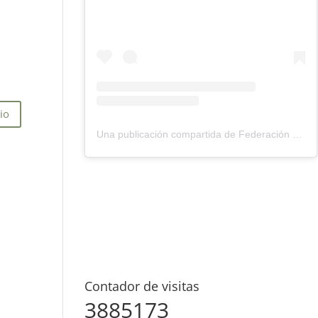
Una publicación compartida de Federación Montañismo Tenerife (@federacion_montanismo_tenerife)
Contador de visitas
3885173