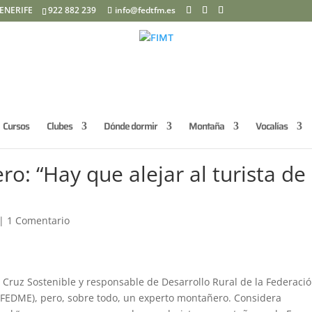
ENERIFE
922 882 239
info@fedtfm.es
Cursos
Clubes
Dónde dormir
Montaña
Vocalías
o: “Hay que alejar al turista de 
|
1 Comentario
 Cruz Sostenible y responsable de Desarrollo Rural de la Federaci
FEDME), pero, sobre todo, un experto montañero. Considera