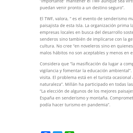
“importante” mantener el TWF aunque sea vir
puedan venir pronto a un destino seguro”.
El TWF, valora, “ es el evento de senderismo 
paisajista de esta Isla. La organización prima l
empresas locales en busca del desarrollo sosten
senderos sino también de implicarse con la ge
cultura. No cree “en noveleros sino en quiene
malos hábitos no son aceptables y menos en es
Considera que “la masificación da lugar a com
vigilancia y fomentar la educación ambiental”.
visita. El problema está en el turista ocasional
naturaleza”. Millán ha participado en todas l
“La elección de algunos de los mejores paisajes
España en senderismo y montaña. Comprometid
podía hacer turismo en pandemia”.