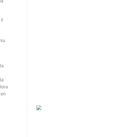
pa
 y
 su
la
la
lora
 en