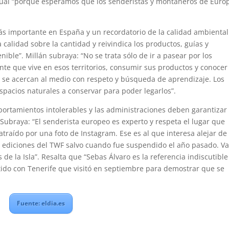
tual “porque esperamos que los senderistas y montañeros de Euro
más importante en España y un recordatorio de la calidad ambiental
a calidad sobre la cantidad y reivindica los productos, guías y
ible”. Millán subraya: “No se trata sólo de ir a pasear por los
nte que vive en esos territorios, consumir sus productos y conocer
s se acercan al medio con respeto y búsqueda de aprendizaje. Los
pacios naturales a conservar para poder legarlos”.
portamientos intolerables y las administraciones deben garantizar 
 Subraya: “El senderista europeo es experto y respeta el lugar que
 atraído por una foto de Instagram. Ese es al que interesa alejar de 
as ediciones del TWF salvo cuando fue suspendido el año pasado. Va
 de la Isla”. Resalta que “Sebas Álvaro es la referencia indiscutible
o con Tenerife que visitó en septiembre para demostrar que se
Fuente: eldia.es