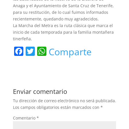
Anaga y el Ayuntamiento de Santa Cruz de Tenerife,
para su restitución, de lo cual fuimos informados
recientemente, quedando muy agradecidos.
La Marcha del Metra es la ruta clásica que marca el
inicio de cada temporada para la familia montañera
tinerfeña.
F
T
W
Comparte
a
w
h
c
itt
at
e
er
s
b
A
Enviar comentario
o
p
Tu dirección de correo electrónico no será publicada.
o
p
Los campos obligatorios están marcados con
*
k
Comentario
*