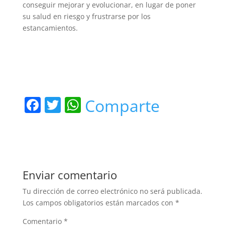
conseguir mejorar y evolucionar, en lugar de poner
su salud en riesgo y frustrarse por los
estancamientos.
F
T
W
Comparte
a
w
h
c
itt
at
e
er
s
b
A
Enviar comentario
o
p
Tu dirección de correo electrónico no será publicada.
o
p
Los campos obligatorios están marcados con
*
k
Comentario
*