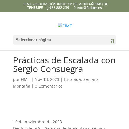
FIMT - FEDERACIÓN INSULAR DE MONTAÑISMO DE
TENERIFE
922 882 239
info@fedtfm.es
Seleccionar página
Prácticas de Escalada con
Sergio Consuegra
por
FIMT
|
Nov 13, 2023
|
Escalada
,
Semana
Montaña
|
0 Comentarios
10 de noviembre de 2023
Dentro de la VIII Semana de la Montaña, se han