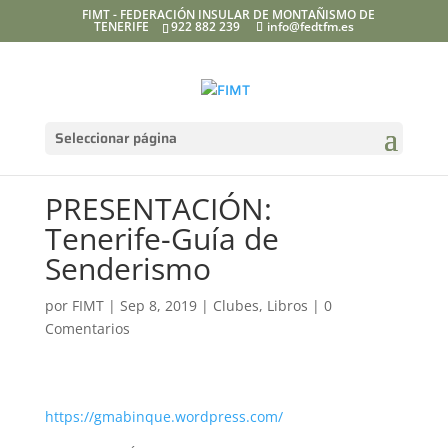
FIMT - FEDERACIÓN INSULAR DE MONTAÑISMO DE
TENERIFE
922 882 239
info@fedtfm.es
Seleccionar página
PRESENTACIÓN:
Tenerife-Guía de
Senderismo
por
FIMT
|
Sep 8, 2019
|
Clubes
,
Libros
|
0
Comentarios
https://gmabinque.wordpress.com/