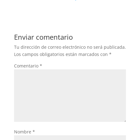
a
w
h
c
itt
at
e
er
s
b
A
Enviar comentario
o
p
Tu dirección de correo electrónico no será publicada.
o
p
Los campos obligatorios están marcados con
*
k
Comentario
*
Nombre
*