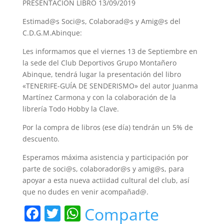
PRESENTACIÓN LIBRO 13/09/2019
Estimad@s Soci@s, Colaborad@s y Amig@s del
C.D.G.M.Abinque:
Les informamos que el viernes 13 de Septiembre en
la sede del Club Deportivos Grupo Montañero
Abinque, tendrá lugar la presentación del libro
«TENERIFE-GUÍA DE SENDERISMO» del autor Juanma
Martínez Carmona y con la colaboración de la
librería Todo Hobby la Clave.
Por la compra de libros (ese día) tendrán un 5% de
descuento.
Esperamos máxima asistencia y participación por
parte de soci@s, colaborador@s y amig@s, para
apoyar a esta nueva actiidad cultural del club, así
que no dudes en venir acompañad@.
F
T
W
Comparte