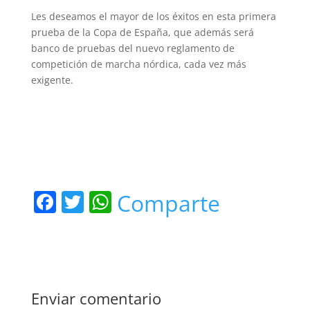
Les deseamos el mayor de los éxitos en esta primera
prueba de la Copa de España, que además será
banco de pruebas del nuevo reglamento de
competición de marcha nórdica, cada vez más
exigente.
F
T
W
Comparte
a
w
h
c
itt
at
e
er
s
b
A
Enviar comentario