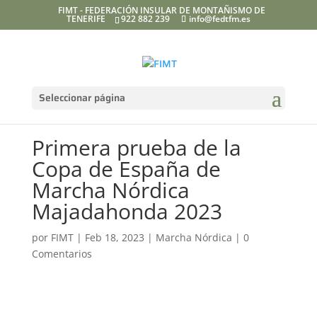
FIMT - FEDERACIÓN INSULAR DE MONTAÑISMO DE
TENERIFE
922 882 239
info@fedtfm.es
Seleccionar página
Primera prueba de la
Copa de España de
Marcha Nórdica
Majadahonda 2023
por
FIMT
|
Feb 18, 2023
|
Marcha Nórdica
|
0
Comentarios