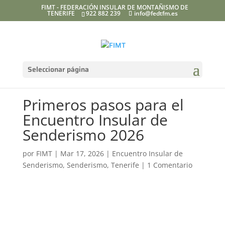
FIMT - FEDERACIÓN INSULAR DE MONTAÑISMO DE
TENERIFE
922 882 239
info@fedtfm.es
Seleccionar página
Primeros pasos para el
Encuentro Insular de
Senderismo 2026
por
FIMT
|
Mar 17, 2026
|
Encuentro Insular de
Senderismo
,
Senderismo
,
Tenerife
|
1 Comentario