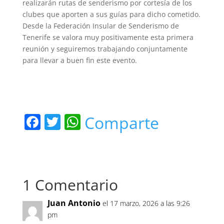
realizarán rutas de senderismo por cortesía de los
clubes que aporten a sus guías para dicho cometido.
Desde la Federación Insular de Senderismo de
Tenerife se valora muy positivamente esta primera
reunión y seguiremos trabajando conjuntamente
para llevar a buen fin este evento.
F
T
W
Comparte
a
w
h
c
itt
at
e
er
s
1 Comentario
b
A
o
p
Juan Antonio
el 17 marzo, 2026 a las 9:26
o
p
pm