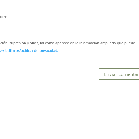
rife.
n.
cación, supresión y otros, tal como aparece en la información ampliada que puede
ww.fedtfm.es/politica-de-privacidad/
*