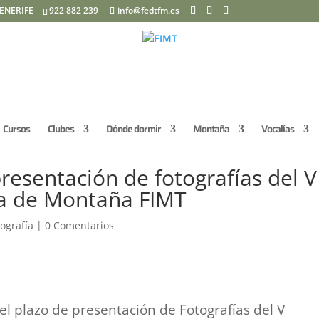
ENERIFE
922 882 239
info@fedtfm.es
Cursos
Clubes
Dónde dormir
Montaña
Vocalías
resentación de fotografías del V
ía de Montaña FIMT
tografía
|
0 Comentarios
el plazo de presentación de Fotografías del V