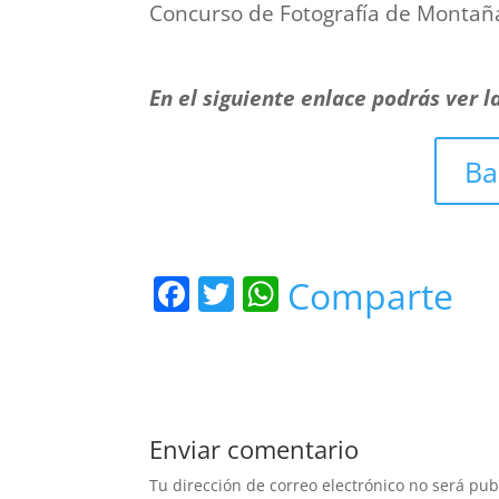
Concurso de Fotografía de Montañ
En el siguiente enlace podrás ver l
Ba
F
T
W
Comparte
a
w
h
c
itt
at
e
er
s
b
A
Enviar comentario
o
p
Tu dirección de correo electrónico no será pub