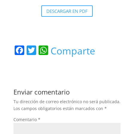
DESCARGAR EN PDF
F
T
W
Comparte
a
w
h
c
itt
at
e
er
s
b
A
Enviar comentario
o
p
Tu dirección de correo electrónico no será publicada.
o
p
Los campos obligatorios están marcados con
*
k
Comentario
*