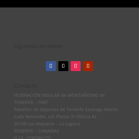
Síguenos en redes
Contacto
FEDERACIÓN INSULAR de MONTAÑISMO de
TENERIFE – FIMT
Pabellón de Deportes de Tenerife Santiago Martin
Calle Mercedes, s/n Planta 3ª Oficina 42
38108 Los Majuelos – La Laguna
TENERIFE – CANARIAS
N.I.F.: Q3878017G