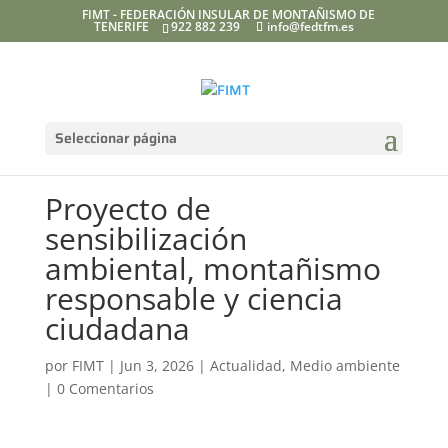
FIMT - FEDERACIÓN INSULAR DE MONTAÑISMO DE
TENERIFE
922 882 239
info@fedtfm.es
Seleccionar página
Proyecto de
sensibilización
ambiental, montañismo
responsable y ciencia
ciudadana
por
FIMT
|
Jun 3, 2026
|
Actualidad
,
Medio ambiente
|
0 Comentarios